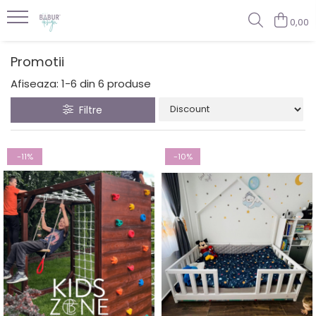
0,00
Promotii
Afiseaza:
1-
6
din
6
produse
Filtre
-11%
-10%