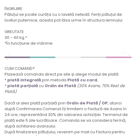
ÎNGRIJIRE
Pătuțul se poate curăța cu o lavetă netedă. Feriți pătuțul de
lovituri puternice, acesta pot lăsa urme în structura lemnului.
GREUTATE
30 - 40 kg.*
*În funcțiune de mărime.
CUM COMAND?
Plasează comanda direct pe site și alege modul de plată:
*
plată integrală
prin metoda
Plată cu card
,
*
plată parțială
cu
Ordin de Plată
(30% Avans, 70% Rest de
Plată)
Dacă ai ales plată parțială prin
Ordin de Plată / OP
, atunci
după Confirmarea Comenzii îți trimitem o Factură de Avans în
24 ore, reprezentând 30% din valoarea achiziției. Termenul de
plată este 5 zile lucrătoare. Comanda se va considera fermă,
după achitarea avansului.
După finalizarea pătuțului, revenim pe mail cu Factura pentru