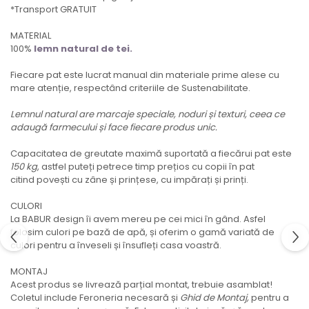
*Transport GRATUIT
MATERIAL
100%
lemn natural de tei.
Fiecare pat este lucrat manual din materiale prime alese cu
mare atenție, respectând criteriile de Sustenabilitate.
Lemnul natural are marcaje speciale, noduri și texturi, ceea ce
adaugă farmecului și face fiecare produs unic.
Capacitatea de greutate maximă suportată a fiecărui pat este
150 kg
, astfel puteți petrece timp prețios cu copii în pat
citind povești cu zâne și prințese, cu impărați și prinți.
CULORI
La BABUR design îi avem mereu pe cei mici în gând. Asfel
folosim culori pe bază de apă, și oferim o gamă variată de
culori pentru a înveseli și însufleți casa voastră.
MONTAJ
Acest produs se livrează parțial montat, trebuie asamblat!
Coletul include Feroneria necesară și
Ghid de Montaj,
pentru a