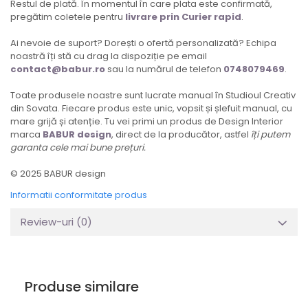
Restul de plată. În momentul în care plata este confirmată,
pregătim coletele pentru
livrare prin Curier rapid
.
Ai nevoie de suport? Dorești o ofertă personalizată? Echipa
noastră îți stă cu drag la dispoziție pe email
contact@babur.ro
sau la numărul de telefon
0748079469
.
Toate produsele noastre sunt lucrate manual în Studioul Creativ
din Sovata. Fiecare produs este unic, vopsit și șlefuit manual, cu
mare grijă și atenție. Tu vei primi un produs de Design Interior
marca
BABUR design
, direct de la producător, astfel
îți putem
garanta cele mai bune prețuri.
© 2025 BABUR design
Informatii conformitate produs
Review-uri
(0)
Produse similare