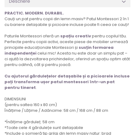
Descriere
PRACTIC. MODERN. DURABIL.
Cauți un pat pentru copii din lemn masiv? Patul Montessori 2 în 1
cu bariere detașabile și picioare incluse poate fi ceea ce cauți!
Paturile Montessori oferă un
spațiu creativ
pentru copilul tău.
Perfecte pentru copiii activi, aceste piese de mobilier urmează
principiile educaționale Montessori și
susțin formarea
independenței
celui mic! Acesta nu este doar un simplu pat –
ci ajută la dezvoltarea prichindeilor, oferind un spațiu optim atât
pentru odihnă, cât și pentru joacă.
Cu ajutorul gărdulețelor detașabile și a picioarele incluse
poți transforma ușor patul montessori într-un
pat
pentru tineret
.
DIMENSIUNI
(pentru saltea 160 x 80 cm)
Înălțime / Lățime / Adâncime: 58 cm / 168 cm / 88 cm
*Înălțime gărduleț: 58 cm
*Toate cele 4 gărdulețe sunt detașabile
*Include o somieră tip grilaj din lemn masiv natur: brad