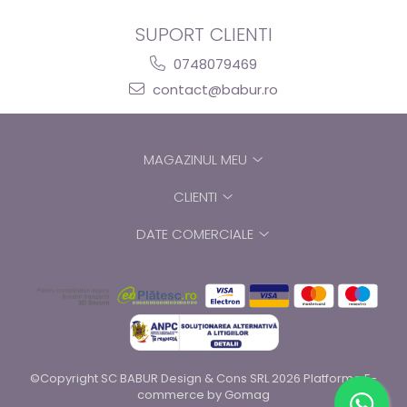
SUPORT CLIENTI
0748079469
contact@babur.ro
MAGAZINUL MEU
CLIENTI
DATE COMERCIALE
©Copyright SC BABUR Design & Cons SRL 2026
Platforma E-
commerce by Gomag