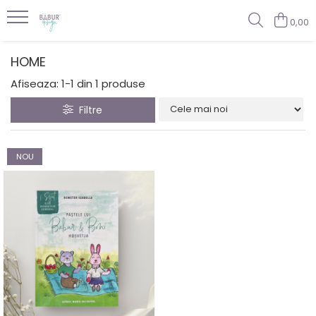
0,00
HOME
Afiseaza:
1-
1
din
1
produse
Filtre
NOU